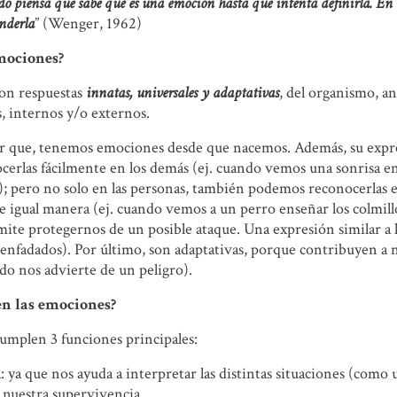
do piensa que sabe qué es una emoción hasta que intenta definirla. E
nderla
” (Wenger, 1962)
mociones?
on respuestas
innatas, universales y adaptativas
, del organismo, an
, internos y/o externos.
ir que, tenemos emociones desde que nacemos. Además, su expre
erlas fácilmente en los demás (ej. cuando vemos una sonrisa en
ad); pero no solo en las personas, también podemos reconocerlas 
e igual manera (ej. cuando vemos a un perro enseñar los colmil
mite protegernos de un posible ataque. Una expresión similar a
nfadados). Por último, son adaptativas, porque contribuyen a nu
o nos advierte de un peligro).
en las emociones?
umplen 3 funciones principales:
: ya que nos ayuda a interpretar las distintas situaciones (como
o nuestra supervivencia