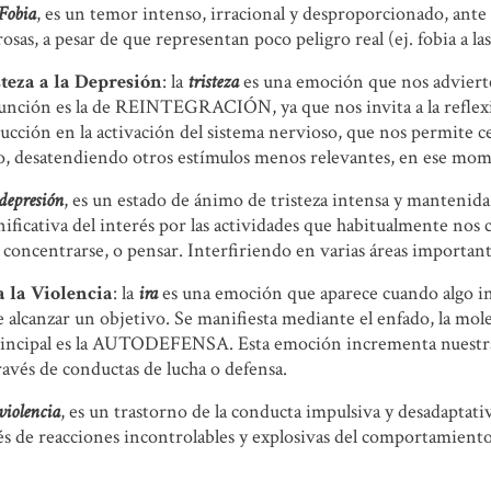
Fobia
, es un temor intenso, irracional y desproporcionado, ante 
sas, a pesar de que representan poco peligro real (ej. fobia a las
steza a la Depresión
: la
tristeza
es una emoción que nos advierte
función es la de REINTEGRACIÓN, ya que nos invita a la reflexi
ucción en la activación del sistema nervioso, que nos permite ce
, desatendiendo otros estímulos menos relevantes, en ese mo
depresión
, es un estado de ánimo de tristeza intensa y mantenida
ificativa del interés por las actividades que habitualmente nos
a concentrarse, o pensar. Interfiriendo en varias áreas importante
a la Violencia
: la
ira
es una emoción que aparece cuando algo in
 alcanzar un objetivo. Se manifiesta mediante el enfado, la molest
incipal es la AUTODEFENSA. Esta emoción incrementa nuestra e
través de conductas de lucha o defensa.
violencia
, es un trastorno de la conducta impulsiva y desadaptati
vés de reacciones incontrolables y explosivas del comportamiento