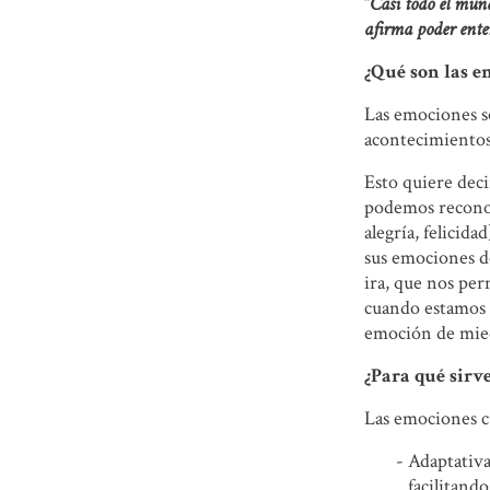
“
Casi todo el mun
afirma poder ente
¿Qué son las e
Las emociones s
acontecimientos
Esto quiere dec
podemos reconoc
alegría, felicid
sus emociones d
ira, que nos per
cuando estamos e
emoción de mied
¿Para qué sirv
Las emociones c
Adaptativa
facilitand