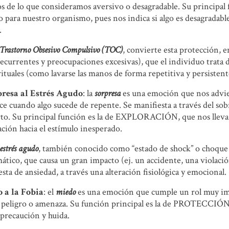
s de lo que consideramos aversivo o desagradable. Su principa
o para nuestro organismo, pues nos indica si algo es desagradable
.
Trastorno Obsesivo Compulsivo (TOC)
, convierte esta protección, 
currentes y preocupaciones excesivas), que el individuo trata d
rituales (como lavarse las manos de forma repetitiva y persistent
presa al Estrés Agudo
: la
sorpresa
es una emoción que nos advie
ce cuando algo sucede de repente. Se manifiesta a través del sobr
to. Su principal función es la de EXPLORACIÓN, que nos lleva 
ción hacia el estímulo inesperado.
estrés agudo
, también conocido como “estado de shock” o choque 
tico, que causa un gran impacto (ej. un accidente, una violaci
ta de ansiedad, a través una alteración fisiológica y emocional.
 a la Fobia
: el
miedo
es una emoción que cumple un rol muy im
 peligro o amenaza. Su función principal es la de PROTECCIÓ
 precaución y huida.