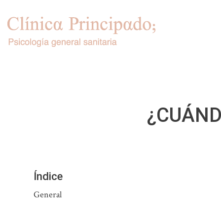
Saltar
al
contenido
¿CUÁND
Índice
General