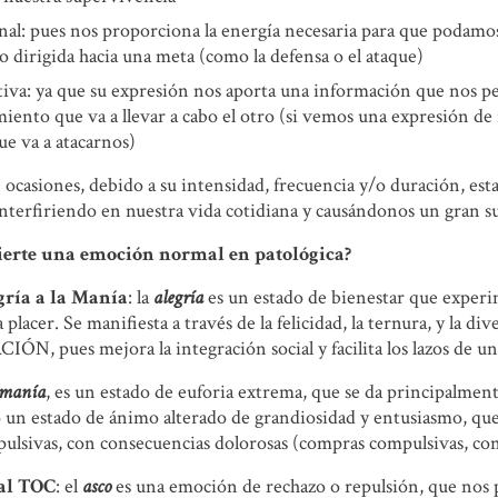
al: pues nos proporciona la energía necesaria para que podamos
o dirigida hacia una meta (como la defensa o el ataque)
va: ya que su expresión nos aporta una información que nos pe
ento que va a llevar a cabo el otro (si vemos una expresión de
ue va a atacarnos)
ocasiones, debido a su intensidad, frecuencia y/o duración, es
interfiriendo en nuestra vida cotidiana y causándonos un gran s
ierte una emoción normal en patológica?
gría a la Manía
: la
alegría
es un estado de bienestar que exper
 placer. Se manifiesta a través de la felicidad, la ternura, y la di
IÓN, pues mejora la integración social y facilita los lazos de 
manía
, es un estado de euforia extrema, que se da principalment
 un estado de ánimo alterado de grandiosidad y entusiasmo, que
pulsivas, con consecuencias dolorosas (compras compulsivas, cond
al TOC
: el
asco
es una emoción de rechazo o repulsión, que nos 