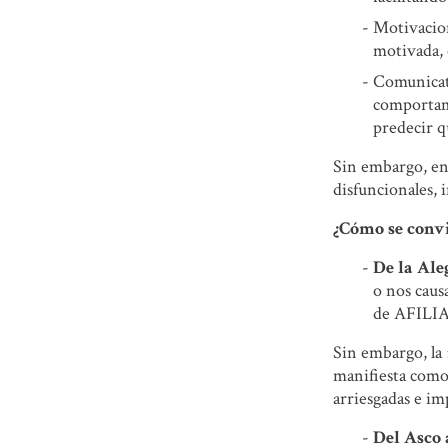
Motivacion
motivada, 
Comunicati
comportami
predecir q
Sin embargo, en 
disfuncionales, 
¿Cómo se conv
De la Ale
o nos causa
de AFILIAC
Sin embargo, la
manifiesta como
arriesgadas e im
Del Asco 