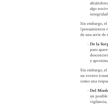
alejándono
algo nociv
integridad
Sin embargo, el
(pensamientos re
de una serie de 
De la Sor
pues apare
desconcier
y aproxima
Sin embargo, el
un evento traumá
como una respues
Del Miedo
un posible
vigilancia,