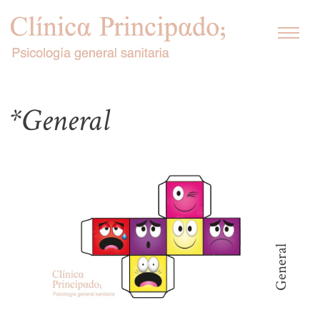
Saltar
al
contenido
*General
General